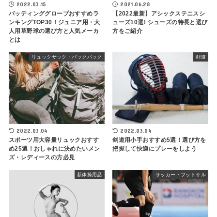
2022.03.15
2021.06.28
バッティンググローブおすすめラ
【2022最新】アシックステニスシ
ンキングTOP30！ジュニア用・大
ューズ10選! シューズの特長と選び
人用草野球の選び方と人気メーカ
方をご紹介
とは
リュックサック・バックパック
剣道
2022.03.04
2022.03.04
スポーツ用大容量リュックおすす
剣道用小手おすすめ5選！選び方を
め25選！おしゃれに決めたいメン
把握して快適にプレーをしよう
ズ・レディースの方必見
新体操用品
サッカー・フットサル