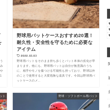
グ
野球用バットケースおすすめ20選！
を
耐久性・安全性を守るために必要な
アイテム
2022.03.03
う
野球用バットをそのまま持ち歩くとバット本体の劣化が早
み
まります。他にも、野球用バットは自分が無意識のうち
や
に、相手やモノを傷つける可能性も持っており、野球以外
1
のことで使用すると大変危険な道具です。今回は野球用バ
ットケースのメ...
ット
野球・ソフトボール用バット