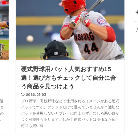
！
硬式野球用バット人気おすすめ15
る
選！選び方もチェックして自分に合
う商品を見つけよう
2022.03.03
違
プロ野球・高校野球などで使用されるイメージがある硬式
ま
バットですが、ブランドだけで選んでいませんか？適切な
の
バットを使用しないとプレーは向上せず、むしろ悪い癖が
。
つく可能性もあります。しかし硬式バットは高価なため、
何回も買い替...