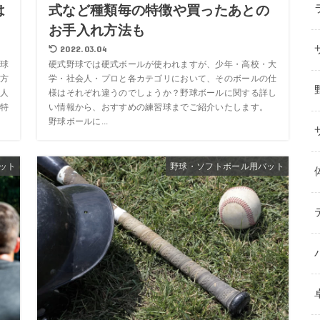
は
式など種類毎の特徴や買ったあとの
お手入れ方法も
2022.03.04
球
硬式野球では硬式ボールが使われますが、少年・高校・大
方
学・社会人・プロと各カテゴリにおいて、そのボールの仕
人
様はそれぞれ違うのでしょうか？野球ボールに関する詳し
特
い情報から、おすすめの練習球までご紹介いたします。
野球ボールに...
ット
野球・ソフトボール用バット