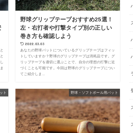
野球グリップテープおすすめ25選！
安
左・右打者や打撃タイプ別の正しい
巻き方も確認しよう
2022.03.03
と
あなたの野球バットについているグリップテープはフィッ
と
トしていますか？野球のグリップテープは消耗品です。グ
し
リップテープを適切に選ぶことで、自分の理想の打撃に近
ま
づくことも可能です。今回は野球のグリップテープについ
てご紹介しま...
ット
野球・ソフトボール用バット