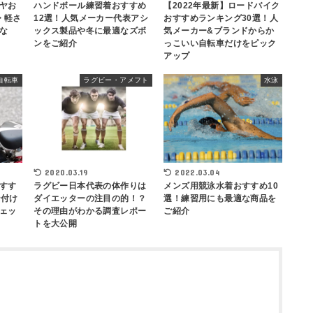
ヤお
ハンドボール練習着おすすめ
【2022年最新】ロードバイク
・軽さ
12選！人気メーカー代表アシ
おすすめランキング30選！人
な
ックス製品や冬に最適なズボ
気メーカー&ブランドからか
ンをご紹介
っこいい自転車だけをピック
アップ
自転車
ラグビー・アメフト
水泳
2020.03.19
2022.03.04
すす
ラグビー日本代表の体作りは
メンズ用競泳水着おすすめ10
な付け
ダイエッターの注目の的！？
選！練習用にも最適な商品を
ェッ
その理由がわかる調査レポー
ご紹介
トを大公開