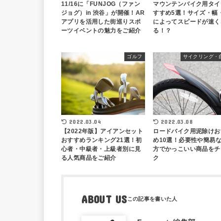
11/16に「FUNJOG（ファン
マウンテンバイク用タイ
ジョグ）in 渋谷」が開催！AR
すすめ5選！サイズ・幅
アプリを活用した街巡りスポ
によってスピードが速く
ーツイベントの魅力をご紹介
る！？
ゴルフ
サイクリング・
2022.03.04
2022.03.08
【2022年版】アイアンセット
ロードバイク用泥除けお
おすすめランキング21選！初
め10選！必要性や簡易
心者・中級者・上級者別に見
方でかっこいい商品をチ
る人気商品をご紹介
ク
ABOUT US