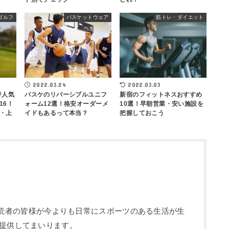
ゴルフ
バスケットウェア
筋トレ・ダイエット
2022.03.24
2022.03.03
ジ人気
バスケのリバーシブルユニフ
新宿のフィットネスおすすめ
16！
ォーム12選！格安オーダーメ
10選！早朝営業・安い施設を
・上
イドもあるって本当？
把握しておこう
部です。読者の皆様が今よりも日常にスポーツのある生活が生
提供してまいります。