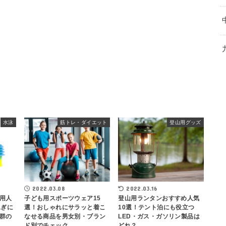
水泳
筋トレ・ダイエット
登山用グッズ
2022.03.08
2022.03.16
用人
子ども用スポーツウェア15
登山用ランタンおすすめ人気
泳ぎに
選！おしゃれにサラッと着こ
10選！テント泊にも役立つ
群の
なせる商品を男女別・ブラン
LED・ガス・ガソリン製品は
ド別でチェック
どれ？