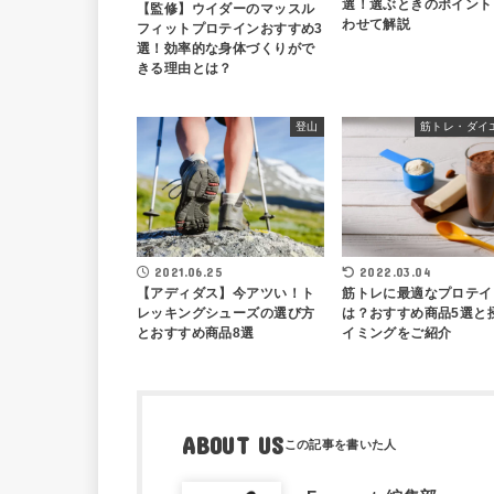
選！選ぶときのポイント
【監修】ウイダーのマッスル
わせて解説
フィットプロテインおすすめ3
選！効率的な身体づくりがで
きる理由とは？
登山
筋トレ・ダイ
2022.03.04
2021.06.25
筋トレに最適なプロテイ
【アディダス】今アツい！ト
は？おすすめ商品5選と
レッキングシューズの選び方
イミングをご紹介
とおすすめ商品8選
ABOUT US