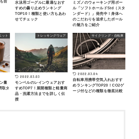
も合
水泳用ゴーグルに最適なおす
ミズノのウォーキング用ポー
すめの曇り止めランキング
ル「ソフトホールドStd（スタ
TOP10！種類と使い方もあわ
ンダード）」発売中！身体へ
せてチェック
のこだわりを追求したポール
の魅力をご紹介
エット
トレッキングウェア
サイクリング・自転車
2022.03.04
2022.03.03
自転車用携帯空気入れおすす
ン量
モンベルのレインウェアおす
めランキングTOP20！CO2ゲ
摂取タ
すめTOP7！展開種類と軽量商
ージ付などの種類を徹底比較
品・洗濯方法までを詳しく伝
授