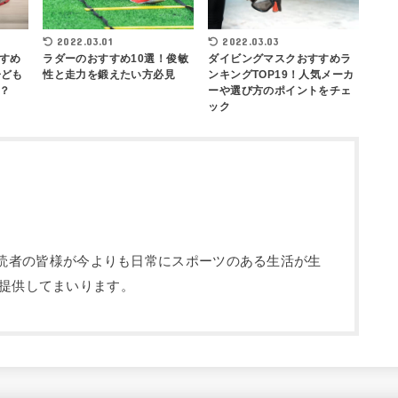
2022.03.03
2022.03.01
すめ
ダイビングマスクおすすめラ
ラダーのおすすめ10選！俊敏
子ども
ンキングTOP19！人気メーカ
性と走力を鍛えたい方必見
？
ーや選び方のポイントをチェ
ック
部です。読者の皆様が今よりも日常にスポーツのある生活が生
提供してまいります。