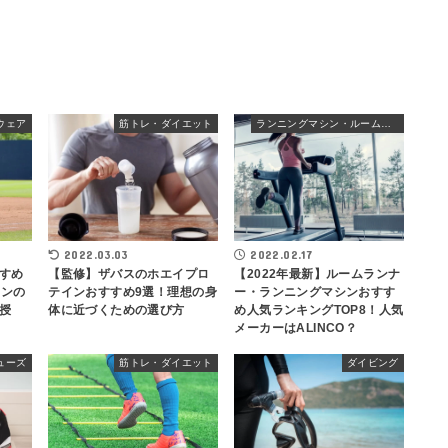
ウェア
筋トレ・ダイエット
ランニングマシン・ルームランナー
2022.03.03
2022.02.17
すめ
【監修】ザバスのホエイプロ
【2022年最新】ルームランナ
インの
テインおすすめ9選！理想の身
ー・ランニングマシンおすす
授
体に近づくための選び方
め人気ランキングTOP8！人気
メーカーはALINCO？
ューズ
筋トレ・ダイエット
ダイビング