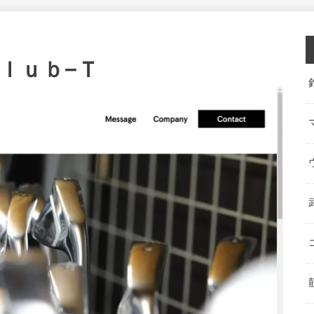
ｌｕｂ−Ｔ