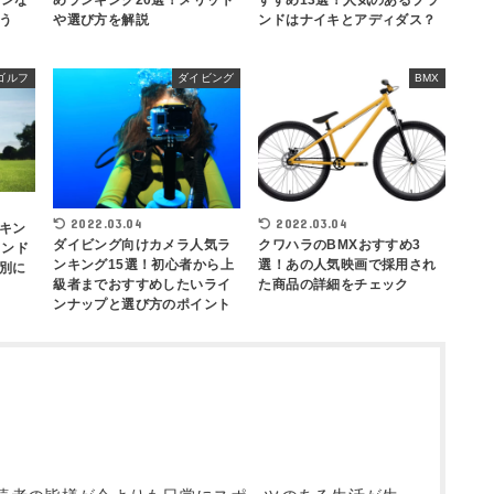
ロンな
すすめ13選！人気のあるブラ
めランキング20選！メリット
う
ンドはナイキとアディダス？
や選び方を解説
ゴルフ
ダイビング
BMX
2022.03.04
2022.03.04
キン
ダイビング向けカメラ人気ラ
クワハラのBMXおすすめ3
ランド
ンキング15選！初心者から上
選！あの人気映画で採用され
別に
級者までおすすめしたいライ
た商品の詳細をチェック
ンナップと選び方のポイント