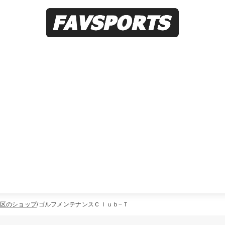
区のショップ
ゴルフメンテナンスＣｌｕｂ−Ｔ