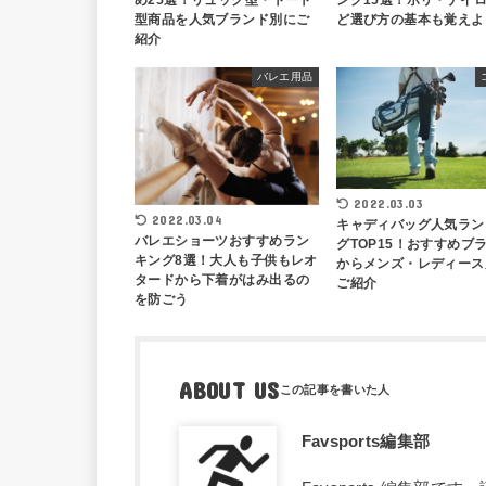
め25選！リュック型・トート
ング15選！ポリ・ナイ
型商品を人気ブランド別にご
ど選び方の基本も覚えよ
紹介
バレエ用品
2022.03.03
2022.03.04
キャディバッグ人気ラン
バレエショーツおすすめラン
グTOP15！おすすめブ
キング8選！大人も子供もレオ
からメンズ・レディース
タードから下着がはみ出るの
ご紹介
を防ごう
ABOUT US
Favsports編集部