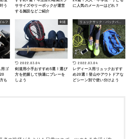
ズ初登
すすめ7選！今注目の暗闇エク
20選！大人・中学生・子ども
叶う
ササイズやリーボックが運営
に人気のメーカーはどれ？
する施設などご紹介
ゴルフ
剣道
リュックサック・バックパック
2022.03.04
2022.03.04
剣道用小手おすすめ5選！選び
レディース用リュックおすす
ス用ゴ
方を把握して快適にプレーを
め20選！登山やアウトドアな
20
しよう
どシーン別で使い分けよう
方も