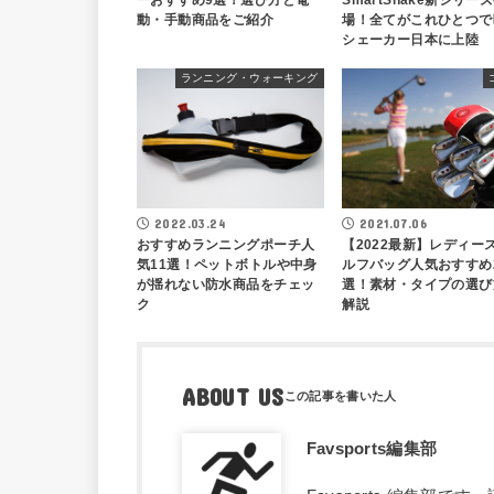
ーおすすめ9選！選び方と電
SmartShake新シリー
動・手動商品をご紹介
場！全てがこれひとつで
シェーカー日本に上陸
ランニング・ウォーキング
2022.03.24
2021.07.06
おすすめランニングポーチ人
【2022最新】レディー
気11選！ペットボトルや中身
ルフバッグ人気おすすめ
が揺れない防水商品をチェッ
選！素材・タイプの選び
ク
解説
ABOUT US
Favsports編集部