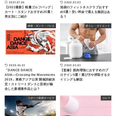
2021.07.06
2022.03.03
【2022最新】軽量ゴルフバッグ｜
池袋のフィットネスクラブおすす
カート・スタンドおすすめ20選！
め5選！安い料金で通える施設はあ
男女別にご紹介
る？
体操・ダンス・バレエ
筋トレ・ダイエット
2020.06.23
2022.03.03
「DANCE DANCE
【監修】筋肉増強におすすめのプ
ASIA―Crossing the Movements
ロテイン5選！選び方や摂取するタ
2019」東南アジア公演 開催詳細決
イミングも解説
定！ストリートダンスと芸術が融
合した新感覚作品とは？
スポーツ視聴サービス
ゴルフ