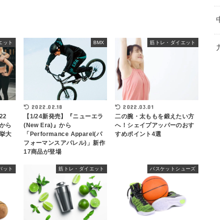
エット
BMX
筋トレ・ダイエット
2022.02.18
2022.03.01
22
【1/24新発売】『ニューエラ
二の腕・太ももを鍛えたい方
から
(New Era)』から
へ！シェイプアッパーのおす
挙大
「Performance Apparel(パ
すめポイント4選
フォーマンスアパレル)」新作
17商品が登場
バット
筋トレ・ダイエット
バスケットシューズ