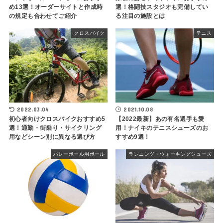
め13選！オーダーサイトと作成時
選！格闘技スタジオも完備してい
の規定も合わせてご紹介
る注目の施設とは
クロスバイク
テニス
2022.03.04
2021.10.08
初心者向けクロスバイクおすすめ5
【2022最新】あの有名選手も愛
選！通勤・街乗り・サイクリング
用！ナイキのテニスシューズのお
用などシーン別に異なる選び方
すすめ9選！
バレーボール用ボール
ランニング・ウォーキングシューズ