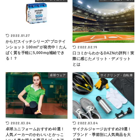
2022.01.27
からだスイッチシリーズ“プロテイ
2022.02.19
ンショット 100ml”が発売中！たん
ぱく質を手軽に5,000mg補給でき
口コミからわかるDAZNの評判！実
る！？
際に感じたメリット・デメリット
とは
卓球ウェア
サイクリング・自転車
2022.03.04
2022.03.04
卓球ユニフォームおすすめ40選！
サイクルジャージおすすめ29選！
人気メーカーのかわいいとかっこ
ブランド・季節別に人気商品を大