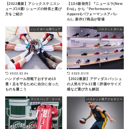
【2022最新】アシックステニスシ
【1/24新発売】『ニューエラ(New
ューズ10選! シューズの特長と選び
Era)』から「Performance
方をご紹介
Apparel(パフォーマンスアパレ
ル)」新作17商品が登場
ハンドボール用ウェア
バスケットボール
2022.03.04
2022.01.19
ハンドボール用靴下おすすめ10
【2022最新】アディダスバッシュ
選！足を守るために自分に合った
の人気モデル13選！評価やサイズ
ものを履こう
感など選び方も解説
テニスバッグ・ケース
バスケット用アクセサリー