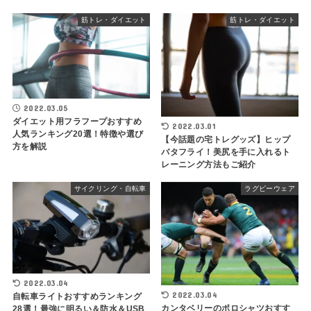
筋トレ・ダイエット
筋トレ・ダイエット
2022.03.05
ダイエット用フラフープおすすめ
2022.03.01
人気ランキング20選！特徴や選び
【今話題の宅トレグッズ】ヒップ
方を解説
バタフライ！美尻を手に入れるト
レーニング方法もご紹介
サイクリング・自転車
ラグビーウェア
2022.03.04
2022.03.04
自転車ライトおすすめランキング
カンタベリーのポロシャツおすす
28選！最強に明るい＆防水＆USB