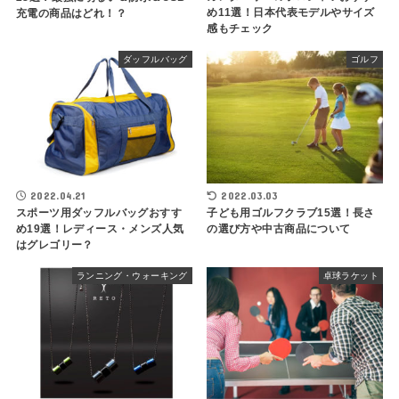
め11選！日本代表モデルやサイズ
充電の商品はどれ！？
感もチェック
ダッフルバッグ
ゴルフ
2022.04.21
2022.03.03
スポーツ用ダッフルバッグおすす
子ども用ゴルフクラブ15選！長さ
め19選！レディース・メンズ人気
の選び方や中古商品について
はグレゴリー？
ランニング・ウォーキング
卓球ラケット