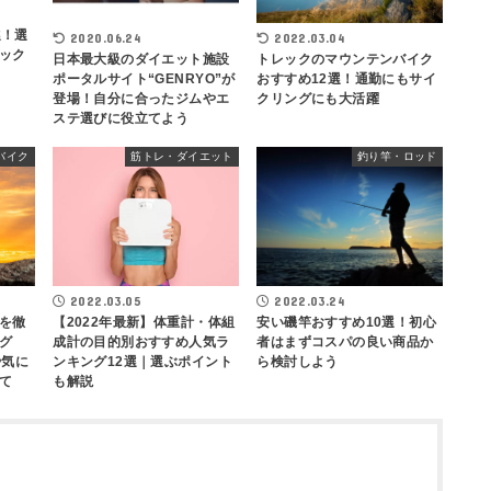
選！選
2020.06.24
2022.03.04
ック
日本最大級のダイエット施設
トレックのマウンテンバイク
ポータルサイト“GENRYO”が
おすすめ12選！通勤にもサイ
登場！自分に合ったジムやエ
クリングにも大活躍
ステ選びに役立てよう
バイク
筋トレ・ダイエット
釣り竿・ロッド
2022.03.24
2022.03.05
を徹
安い磯竿おすすめ10選！初心
【2022年最新】体重計・体組
グ
者はまずコスパの良い商品か
成計の目的別おすすめ人気ラ
や気に
ら検討しよう
ンキング12選｜選ぶポイント
て
も解説