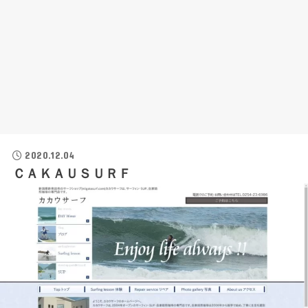
2020.12.04
ＣＡＫＡＵＳＵＲＦ