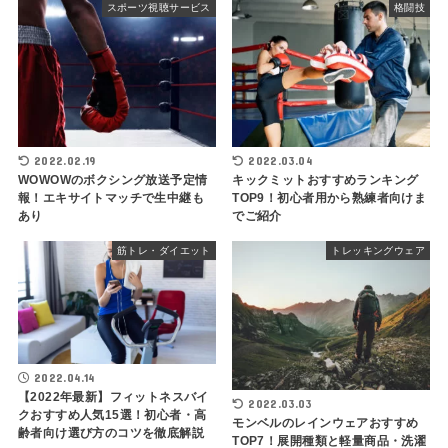
スポーツ視聴サービス
格闘技
2022.02.19
2022.03.04
WOWOWのボクシング放送予定情
キックミットおすすめランキング
報！エキサイトマッチで生中継も
TOP9！初心者用から熟練者向けま
あり
でご紹介
筋トレ・ダイエット
トレッキングウェア
2022.04.14
【2022年最新】フィットネスバイ
2022.03.03
クおすすめ人気15選！初心者・高
モンベルのレインウェアおすすめ
齢者向け選び方のコツを徹底解説
TOP7！展開種類と軽量商品・洗濯