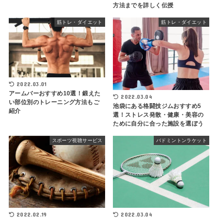
方法までを詳しく伝授
筋トレ・ダイエット
筋トレ・ダイエット
2022.03.01
アームバーおすすめ10選！鍛えた
2022.03.04
い部位別のトレーニング方法もご
池袋にある格闘技ジムおすすめ5
紹介
選！ストレス発散・健康・美容の
ために自分に合った施設を選ぼう
スポーツ視聴サービス
バドミントンラケット
2022.02.19
2022.03.04