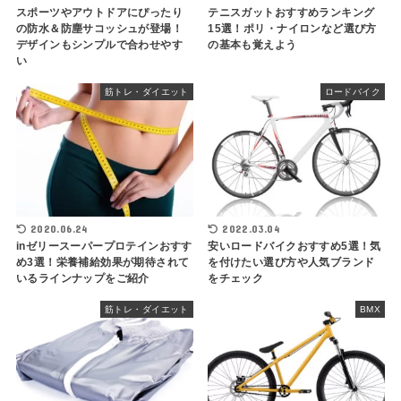
スポーツやアウトドアにぴったり
テニスガットおすすめランキング
の防水＆防塵サコッシュが登場！
15選！ポリ・ナイロンなど選び方
デザインもシンプルで合わせやす
の基本も覚えよう
い
筋トレ・ダイエット
ロードバイク
2020.06.24
2022.03.04
inゼリースーパープロテインおすす
安いロードバイクおすすめ5選！気
め3選！栄養補給効果が期待されて
を付けたい選び方や人気ブランド
いるラインナップをご紹介
をチェック
筋トレ・ダイエット
BMX