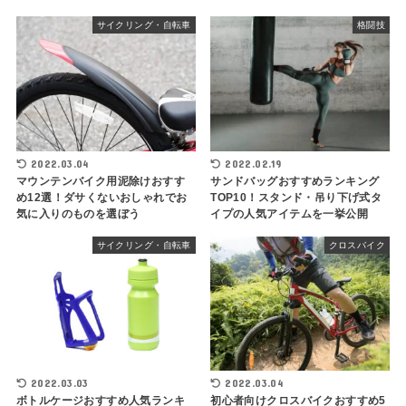
サイクリング・自転車
格闘技
2022.03.04
2022.02.19
マウンテンバイク用泥除けおすす
サンドバッグおすすめランキング
め12選！ダサくないおしゃれでお
TOP10！スタンド・吊り下げ式タ
気に入りのものを選ぼう
イプの人気アイテムを一挙公開
サイクリング・自転車
クロスバイク
2022.03.03
2022.03.04
ボトルケージおすすめ人気ランキ
初心者向けクロスバイクおすすめ5