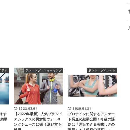
イテム
ランニング・ウォーキング
筋トレ・ダイエット
2020.06.24
2022.03.04
すす
プロテインに関するアンケー
【2022年最新】人気ブランド
る効果
ト調査の結果公開！今後の課
アシックスの男女別ウォーキ
題は「満足できる美味しさの
ングシューズ10選！選び方を
実現」と「価格の見直し」
解説