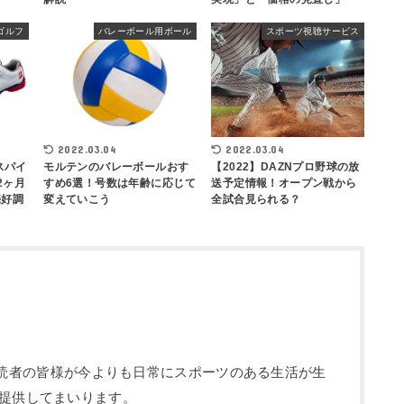
ゴルフ
バレーボール用ボール
スポーツ視聴サービス
2022.03.04
2022.03.04
スパイ
モルテンのバレーボールおす
【2022】DAZNプロ野球の放
2ヶ月
すめ6選！号数は年齢に応じて
送予定情報！オープン戦から
売好調
変えていこう
全試合見られる？
部です。読者の皆様が今よりも日常にスポーツのある生活が生
提供してまいります。