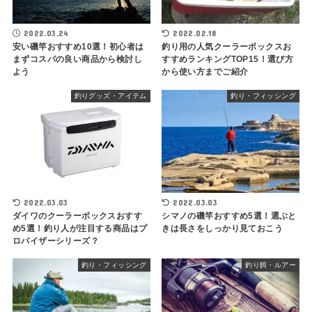
2022.03.24
2022.02.18
安い磯竿おすすめ10選！初心者は
釣り用の人気クーラーボックスお
まずコスパの良い商品から検討し
すすめランキングTOP15！選び方
よう
から使い方までご紹介
釣りグッズ・アイテム
釣り・フィッシング
2022.03.03
2022.03.03
ダイワのクーラーボックスおすす
シマノの磯竿おすすめ5選！選ぶと
め5選！釣り人が注目する商品はプ
きは長さをしっかり見ておこう
ロバイザーシリーズ？
釣り・フィッシング
釣り餌・ルアー