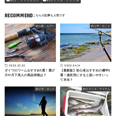
釣り・フィッシング
釣りグッズ・アイテム
RECOMMEND
釣り餌・ルアー
釣り竿・ロッド
2022.03.03
2022.04.14
ダイワのワームおすすめ5選！選び
【最新版】初心者おすすめの磯竿6
方や月下美人の商品特徴は？
選！遠投用にすると扱いやすいっ
て本当？
釣り竿・ロッド
釣りグッズ・アイテム