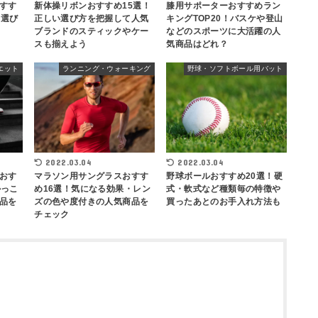
新体操リボンおすすめ15選！
膝用サポーターおすすめラン
すす
正しい選び方を把握して人気
キングTOP20！バスケや登山
！選び
ブランドのスティックやケー
などのスポーツに大活躍の人
スも揃えよう
気商品はどれ？
エット
ランニング・ウォーキング
野球・ソフトボール用バット
2022.03.04
2022.03.04
おす
マラソン用サングラスおすす
野球ボールおすすめ20選！硬
かっこ
め16選！気になる効果・レン
式・軟式など種類毎の特徴や
品を
ズの色や度付きの人気商品を
買ったあとのお手入れ方法も
チェック