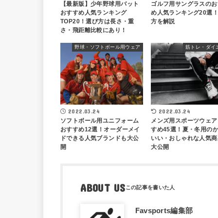
【最新版】少年野球用バット
ゴルフ用サングラスのお
おすすめ人気ランキング
め人気ランキング20選
TOP20！選び方は長さ・重
方を解説
さ・飛距離比較にあり！
野球・ソフトボール用ウェア
筋トレ・ダイ
2022.03.24
2022.03.24
ソフトボール用ユニフォーム
メンズ用スポーツウェア
おすすめ12選！オーダーメイ
すめ45選！夏・冬用の
ドできる人気ブランドも大公
いい・おしゃれな人気商
開
大公開
ABOUT US
Favsports編集部