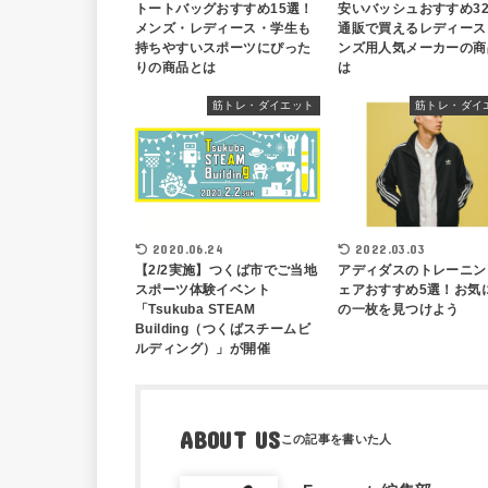
トートバッグおすすめ15選！
安いバッシュおすすめ3
メンズ・レディース・学生も
通販で買えるレディース
持ちやすいスポーツにぴった
ンズ用人気メーカーの商
りの商品とは
は
筋トレ・ダイエット
筋トレ・ダイ
2020.06.24
2022.03.03
【2/2実施】つくば市でご当地
アディダスのトレーニン
スポーツ体験イベント
ェアおすすめ5選！お気
「Tsukuba STEAM
の一枚を見つけよう
Building（つくばスチームビ
ルディング）」が開催
ABOUT US