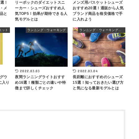
2選！
リーボックのダイエットスニ
メンズ用バスケットシューズ
・メ
ーカー・シューズおすすめ人
おすすめ20選！通販から人気
品と
気TOP5！効果が期待できる人
ブランド商品を格安価格で手
気モデルとは
に入れよう
エット
ランニング・ウォーキング
ランニング・ウォーキングシューズ
2022.03.03
2022.03.04
グウ
夜間ランニングライトおすす
長距離におすすめのシューズ
に入り
め16選！種類ごとの違いや特
15選！知っておきたい選び方
徴まで詳しくチェック
と気になる最新モデルとは