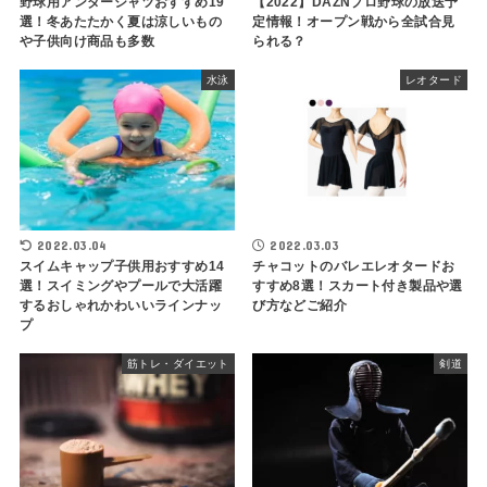
野球用アンダーシャツおすすめ19
【2022】DAZNプロ野球の放送予
選！冬あたたかく夏は涼しいもの
定情報！オープン戦から全試合見
や子供向け商品も多数
られる？
水泳
レオタード
2022.03.04
2022.03.03
スイムキャップ子供用おすすめ14
チャコットのバレエレオタードお
選！スイミングやプールで大活躍
すすめ8選！スカート付き製品や選
するおしゃれかわいいラインナッ
び方などご紹介
プ
筋トレ・ダイエット
剣道