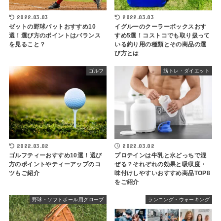
2022.03.03
2022.03.03
ゼットの野球バットおすすめ10
イグルーのクーラーボックスおす
選！選び方のポイントはバランス
すめ5選！コストコでも取り扱って
を見ること？
いる釣り用の種類とその商品の選
び方とは
ゴルフ
筋トレ・ダイエット
2022.03.02
2022.03.02
ゴルフティーおすすめ10選！選び
プロテインは牛乳と水どっちで混
方のポイントやティーアップのコ
ぜる？それぞれの効果と吸収度・
ツもご紹介
味付けしやすいおすすめ商品TOP8
をご紹介
野球・ソフトボール用グローブ
ランニング・ウォーキング