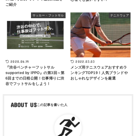
ご紹介
サッカー・フットサル
テニスウェア
2020.06.19
2022.03.03
『渋谷ベンチャーフットサル
メンズ用テニスウェアおすすめラ
supported by IPPO』の第3回～第
ンキングTOP19！人気ブランドや
6回までの日程公開！仕事帰りに渋
おしゃれなデザインを厳選
谷でフットサルをしよう！
ABOUT US