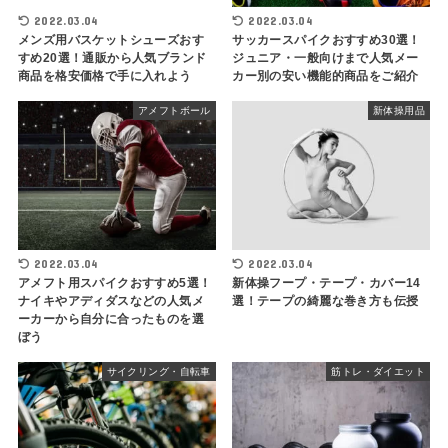
2022.03.04
2022.03.04
メンズ用バスケットシューズおす
サッカースパイクおすすめ30選！
すめ20選！通販から人気ブランド
ジュニア・一般向けまで人気メー
商品を格安価格で手に入れよう
カー別の安い機能的商品をご紹介
アメフトボール
新体操用品
2022.03.04
2022.03.04
アメフト用スパイクおすすめ5選！
新体操フープ・テープ・カバー14
ナイキやアディダスなどの人気メ
選！テープの綺麗な巻き方も伝授
ーカーから自分に合ったものを選
ぼう
サイクリング・自転車
筋トレ・ダイエット