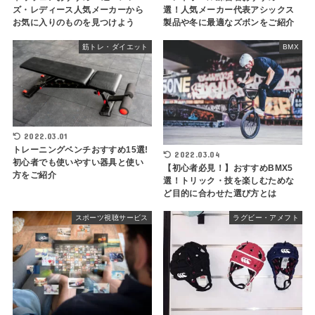
ズ・レディース人気メーカーから
選！人気メーカー代表アシックス
お気に入りのものを見つけよう
製品や冬に最適なズボンをご紹介
筋トレ・ダイエット
BMX
2022.03.01
トレーニングベンチおすすめ15選!
2022.03.04
初心者でも使いやすい器具と使い
【初心者必見！】おすすめBMX5
方をご紹介
選！トリック・技を楽しむためな
ど目的に合わせた選び方とは
スポーツ視聴サービス
ラグビー・アメフト