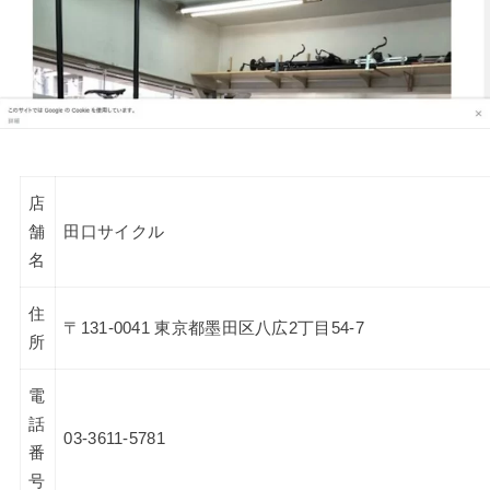
店
舗
田口サイクル
名
住
〒131-0041 東京都墨田区八広2丁目54-7
所
電
話
03-3611-5781
番
号