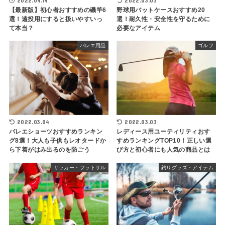
2022.04.14
2022.03.03
【最新版】初心者おすすめの磯竿6
野球用バットケースおすすめ20
選！遠投用にすると扱いやすいっ
選！耐久性・安全性を守るために
て本当？
必要なアイテム
バレエ用品
ゴルフ
2022.03.04
2022.03.03
バレエショーツおすすめランキン
レディース用ユーティリティおす
グ8選！大人も子供もレオタードか
すめランキングTOP10！正しい選
ら下着がはみ出るのを防ごう
び方と初心者にも人気の商品とは
サッカー・フットサル
釣りグッズ・アイテム