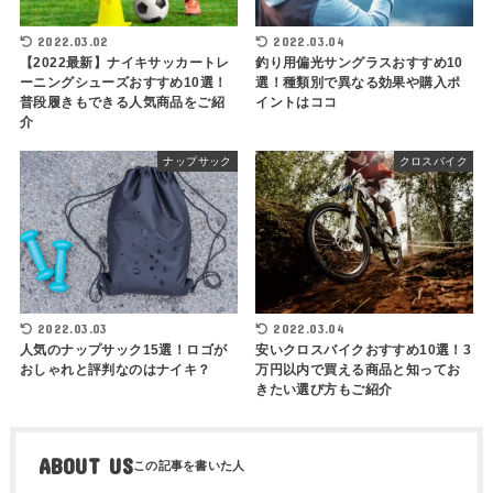
2022.03.02
2022.03.04
【2022最新】ナイキサッカートレ
釣り用偏光サングラスおすすめ10
ーニングシューズおすすめ10選！
選！種類別で異なる効果や購入ポ
普段履きもできる人気商品をご紹
イントはココ
介
ナップサック
クロスバイク
2022.03.03
2022.03.04
人気のナップサック15選！ロゴが
安いクロスバイクおすすめ10選！3
おしゃれと評判なのはナイキ？
万円以内で買える商品と知ってお
きたい選び方もご紹介
ABOUT US