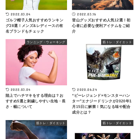
2022.03.04
2022.03.16
ゴルフ帽子人気おすすめランキン
登山グッズおすすめ人気12選！初
グ28選！メンズ&レディースの有
心者に必要な便利アイテムをご紹
名ブランドもチェック
介
ランニング・ウォーキング
筋トレ・ダイエット
2022.03.04
2020.06.24
陸上でハチマキをする理由は？お
“ビーレジェンド×モンスターハン
すすめ5選と刺繍しやすい生地・長
ター”エナジードリンクが2020年1
さ・幅について
月15日に解禁！気になる味や配合
成分とは？
筋トレ・ダイエット
筋トレ・ダイエット