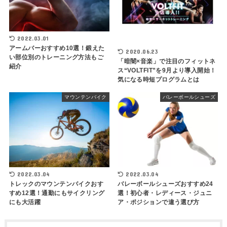
2022.03.01
アームバーおすすめ10選！鍛えた
2020.06.23
い部位別のトレーニング方法もご
「暗闇×音楽」で注目のフィットネ
紹介
ス“VOLTFIT”を9月より導入開始！
気になる時短プログラムとは
マウンテンバイク
バレーボールシューズ
2022.03.04
2022.03.04
トレックのマウンテンバイクおす
バレーボールシューズおすすめ24
すめ12選！通勤にもサイクリング
選！初心者・レディース・ジュニ
にも大活躍
ア・ポジションで違う選び方