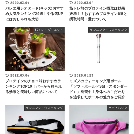
2022.03.04
2022.03.04
バレエ用レオタード(キッズ)おすす
筋トレ前のプロテイン摂取は効果
め人気ランキング29選！やる気UP
抜群！？おすすめプロテイン6選と
にはおしゃれも大切
摂取時間・量について
筋トレ・ダイエット
ランニング・ウォーキング
2022.03.04
2020.06.23
プロテインのチョコ味おすすめラ
ミズノのウォーキング用ポール
ンキングTOP10！バーから得られ
「ソフトホールドStd（スタンダー
る効果と美味しい商品について
ド）」発売中！身体へのこだわり
を追求したポールの魅力をご紹介
ランニング・ウォーキング
ボディバッグ