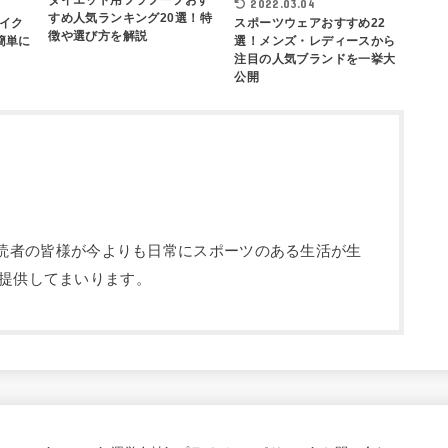
ダイエット用フラフープおす
2022.03.04
すめ人気ランキング20選！特
イク
スポーツウェアおすすめ22
徴や選び方を解説
簡単に
選！メンズ・レディースから
注目の人気ブランドを一挙大
公開
部です。読者の皆様が今よりも日常にスポーツのある生活が生
提供してまいります。