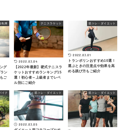
自転車
テニスラケット
筋トレ・ダイエット
2022.03.01
トランポリンおすすめ10選！
2022.03.04
選ぶときの注意点や効果を高
ング
【2022年最新】硬式テニスラ
める跳び方もご紹介
ブラン
ケットおすすめランキング15
もご
選！初心者～上級者までレベ
ル別にご紹介
バイク
筋トレ・ダイエット
筋トレ・ダイエット
2022.03.05