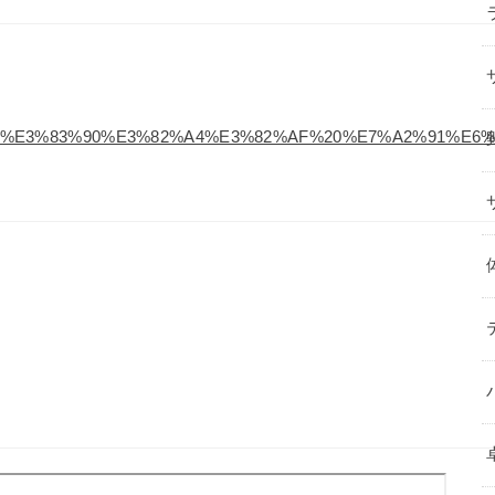
%E3%83%90%E3%82%A4%E3%82%AF%20%E7%A2%91%E6%