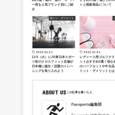
め20選！屋内・屋外・キーパ
すすめ11選！選び方の
ー用を人気ブランド別にご紹
トと国産商品について
介
筋トレ・ダイエット
2020.06.24
2022.03.04
12/3（火）にJR東日本スポー
レディース用ゴルフクラ
ツ初のクロスフィット店舗が
ットおすすめ5選！初心
日本橋に誕生！話題のトレー
のハーフセットや中古品
ニングを取り入れよう
リット・デメリットとは
ABOUT US
Favsports編集部