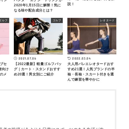
ポイン
ハンター”エナジードリンクが
説！
2020年1月15日に解禁！気に
なる味や配合成分とは？
ゴルフ
ゴルフ
レオタード
2022.03.04
2021.07.06
ブセ
大人用バレエレオタードおす
【2022最新】軽量ゴルフバッ
者向け
すめ21選！人気ブランドの半
グ｜カート・スタンドおすす
のメ
袖・長袖・スカート付きを選
め20選！男女別にご紹介
んで練習を華やかに