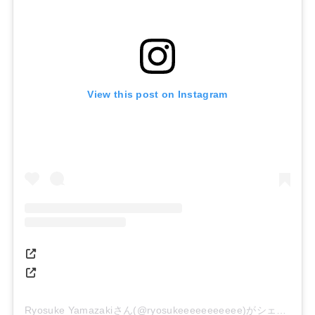
View this post on Instagram
Ryosuke Yamazakiさん(@ryosukeeeeeeeeeee)がシェアした投稿