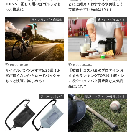
TOP25！正しく選べばゴルフがも
とにご紹介！おすすめや美味しく
っと快適に
て飲みやすい商品はどれ？
サイクリング・自転車
筋トレ・ダイエット
2022.03.03
2022.03.03
サイクルパンツおすすめ20選！お
【監修】コスパ最強プロテインお
尻が痛くないからロードバイクを
すすめランキングTOP10！筋トレ
もっと快適に楽しめる！
に役立つタンパク質豊富な人気商
品はどれ？
スポーツバッグ
野球・ソフトボール用バット