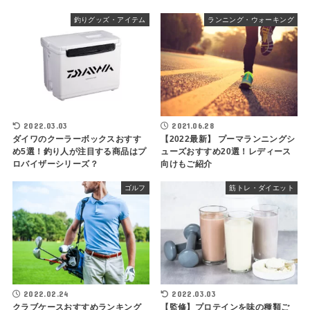
釣りグッズ・アイテム
ランニング・ウォーキング
2022.03.03
2021.06.28
ダイワのクーラーボックスおすす
【2022最新】 プーマランニングシ
め5選！釣り人が注目する商品はプ
ューズおすすめ20選！レディース
ロバイザーシリーズ？
向けもご紹介
ゴルフ
筋トレ・ダイエット
2022.02.24
2022.03.03
クラブケースおすすめランキング
【監修】プロテインを味の種類ご