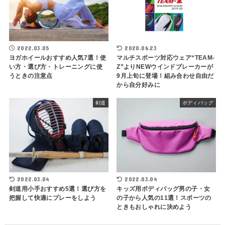
2022.03.05
2020.06.23
ヨガホイールおすすめ人気7選！使
マルチスポーツ対応ウェア“TEAM-
い方・選び方・トレーニングに使
Z”よりNEWウインドブレーカーが
うときの注意点
9月上旬に登場！組み合わせ自由だ
から自分好みに
剣道
ボディバッグ
2022.03.04
2022.03.04
剣道用小手おすすめ5選！選び方を
キッズ用ボディバッグ男の子・女
把握して快適にプレーをしよう
の子から人気の11選！スポーツの
ときもおしゃれに決めよう