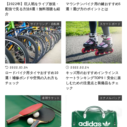
【2022年】巨人戦をライブ放送・
マウンテンバイク用の鍵おすすめ5
配信で見る方法6選！無料視聴も紹
選！選び方のポイントとは
介
サイクリング・自転車
スケートボード
2022.03.04
2022.02.24
ロードバイク用タイヤおすすめ10
キッズ用のおすすめインラインス
選！補修ボンドや空気の入れ方も
ケートランキングTOP9！安全に楽
チェック
しむための注意点と装備品もチェ
ック
卓球ラケット
エナメルバッグ