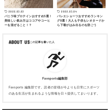
2022.03.03
2022.03.04
バニラ味プロテインおすすめ5選！
バレエショーツおすすめランキン
美味しい飲み方はココアやコーヒ
グ8選！大人も子供もレオタードか
ーを混ぜること！？
ら下着がはみ出るのを防ごう
ABOUT US
Favsports編集部
Favsports 編集部です。読者の皆様が今よりも日常にスポーツ
のある生活が生まれるような情報を日々提供してまいります。