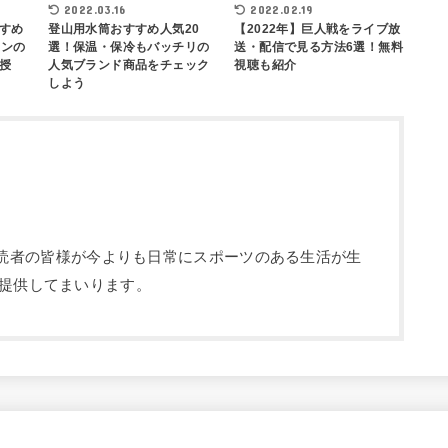
2022.03.16
2022.02.19
すめ
登山用水筒おすすめ人気20
【2022年】巨人戦をライブ放
インの
選！保温・保冷もバッチリの
送・配信で見る方法6選！無料
授
人気ブランド商品をチェック
視聴も紹介
しよう
部です。読者の皆様が今よりも日常にスポーツのある生活が生
提供してまいります。