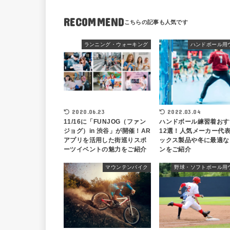
RECOMMEND
ランニング・ウォーキング
ハンドボール用
2020.06.23
2022.03.04
11/16に「FUNJOG（ファン
ハンドボール練習着おす
ジョグ）in 渋谷」が開催！AR
12選！人気メーカー代
アプリを活用した街巡りスポ
ックス製品や冬に最適な
ーツイベントの魅力をご紹介
ンをご紹介
マウンテンバイク
野球・ソフトボール用