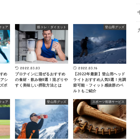
ウェア
筋トレ・ダイエット
登山用グッズ
2022.03.03
2022.03.16
すめ
プロテインに混ぜるおすすめ
【2022年最新】登山用ヘッド
表アシ
の食材・飲み物9選！混ざりや
ライトおすすめ人気5選！光調
ズボ
すく美味しい摂取方法とは
節可能・フィット感抜群のベ
ルトもご紹介
ウェア
登山用グッズ
スポーツ視聴サービス