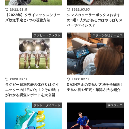
2022.02.19
2022.03.03
【2022年】クライマックスシリー
シマノのクーラーボックスおすす
ズ放送予定と7つの視聴方法
め5選！人気があるのはやっぱりス
ペーザベイシス？
ラグビー・アメフト
スポーツ視聴サービス
2020.03.19
2022.02.19
ラグビー日本代表の体作りはダイ
DAZN料金の支払い方法を全解説！
エッターの注目の的！？その理由
支払い日や変更・確認方法も紹介
がわかる調査レポートを大公開
筋トレ・ダイエット
卓球ウェア