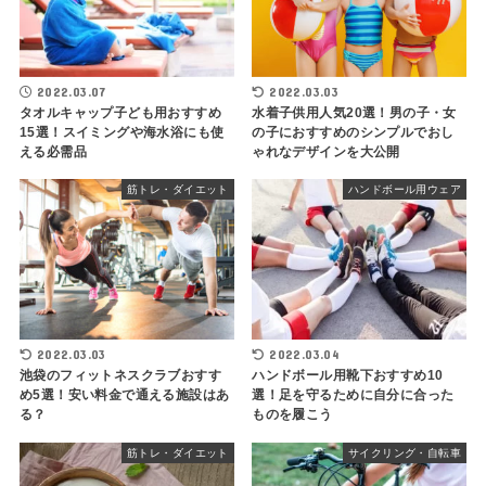
2022.03.07
2022.03.03
タオルキャップ子ども用おすすめ
水着子供用人気20選！男の子・女
15選！スイミングや海水浴にも使
の子におすすめのシンプルでおし
える必需品
ゃれなデザインを大公開
筋トレ・ダイエット
ハンドボール用ウェア
2022.03.03
2022.03.04
池袋のフィットネスクラブおすす
ハンドボール用靴下おすすめ10
め5選！安い料金で通える施設はあ
選！足を守るために自分に合った
る？
ものを履こう
筋トレ・ダイエット
サイクリング・自転車