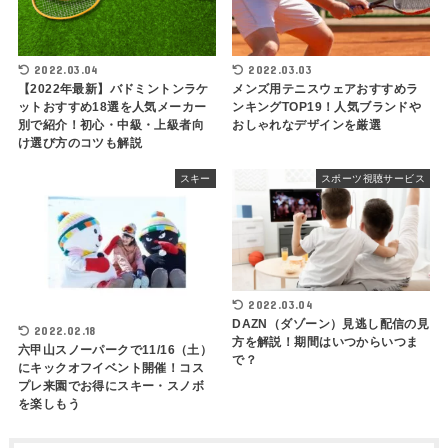
2022.03.04
2022.03.03
【2022年最新】バドミントンラケ
メンズ用テニスウェアおすすめラ
ットおすすめ18選を人気メーカー
ンキングTOP19！人気ブランドや
別で紹介！初心・中級・上級者向
おしゃれなデザインを厳選
け選び方のコツも解説
スキー
スポーツ視聴サービス
2022.03.04
DAZN（ダゾーン）見逃し配信の見
2022.02.18
方を解説！期間はいつからいつま
六甲山スノーパークで11/16（土）
で？
にキックオフイベント開催！コス
プレ来園でお得にスキー・スノボ
を楽しもう