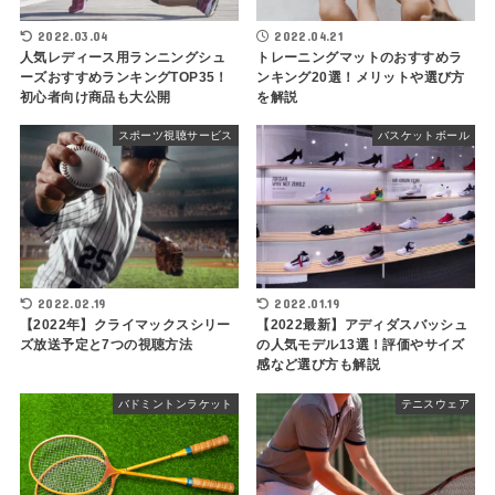
2022.03.04
2022.04.21
人気レディース用ランニングシュ
トレーニングマットのおすすめラ
ーズおすすめランキングTOP35！
ンキング20選！メリットや選び方
初心者向け商品も大公開
を解説
スポーツ視聴サービス
バスケットボール
2022.02.19
2022.01.19
【2022年】クライマックスシリー
【2022最新】アディダスバッシュ
ズ放送予定と7つの視聴方法
の人気モデル13選！評価やサイズ
感など選び方も解説
バドミントンラケット
テニスウェア