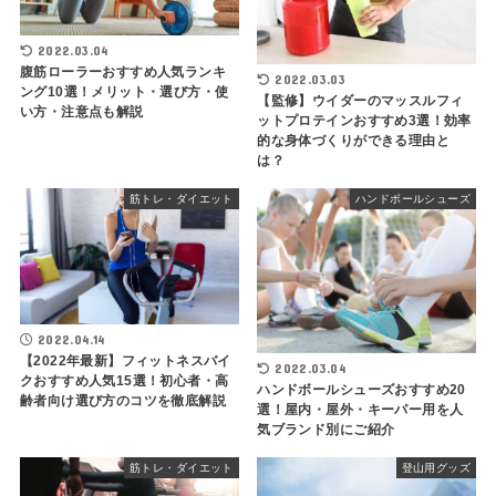
2022.03.04
腹筋ローラーおすすめ人気ランキ
2022.03.03
ング10選！メリット・選び方・使
【監修】ウイダーのマッスルフィ
い方・注意点も解説
ットプロテインおすすめ3選！効率
的な身体づくりができる理由と
は？
筋トレ・ダイエット
ハンドボールシューズ
2022.04.14
【2022年最新】フィットネスバイ
2022.03.04
クおすすめ人気15選！初心者・高
ハンドボールシューズおすすめ20
齢者向け選び方のコツを徹底解説
選！屋内・屋外・キーパー用を人
気ブランド別にご紹介
筋トレ・ダイエット
登山用グッズ