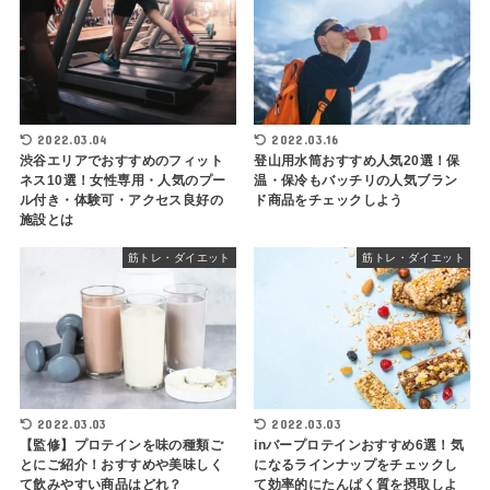
2022.03.04
2022.03.16
渋谷エリアでおすすめのフィット
登山用水筒おすすめ人気20選！保
ネス10選！女性専用・人気のプー
温・保冷もバッチリの人気ブラン
ル付き・体験可・アクセス良好の
ド商品をチェックしよう
施設とは
筋トレ・ダイエット
筋トレ・ダイエット
2022.03.03
2022.03.03
【監修】プロテインを味の種類ご
inバープロテインおすすめ6選！気
とにご紹介！おすすめや美味しく
になるラインナップをチェックし
て飲みやすい商品はどれ？
て効率的にたんぱく質を摂取しよ