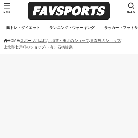
MENU
SEARCH
筋トレ・ダイエット
ランニング・ウォーキング
サッカー・フット
HOME
スポーツ用品店
北海道・東北のショップ
青森県のショップ
上北郡七戸町のショップ
（有）石橋輪業