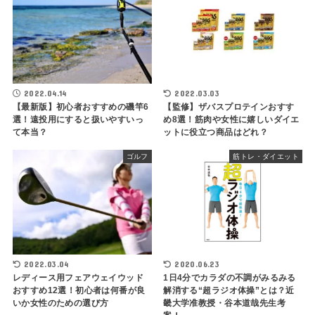
2022.04.14
2022.03.03
【最新版】初心者おすすめの磯竿6
【監修】ザバスプロテインおすす
選！遠投用にすると扱いやすいっ
め8選！筋肉や女性に嬉しいダイエ
て本当？
ットに役立つ商品はどれ？
ゴルフ
筋トレ・ダイエット
2022.03.04
2020.06.23
レディース用フェアウェイウッド
1日4分でカラダの不調がみるみる
おすすめ12選！初心者は何番が良
解消する“超ラジオ体操”とは？近
いか女性のための選び方
畿大学准教授・谷本道哉先生考