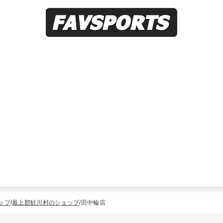
ップ
最上郡鮭川村のショップ
田中輪店