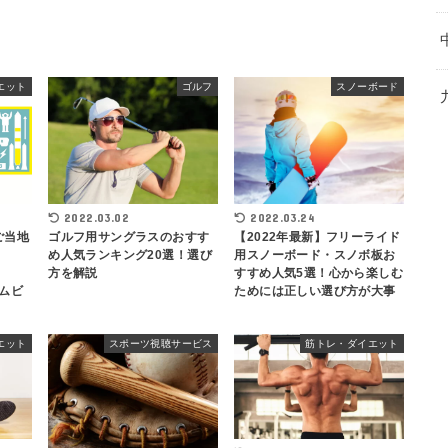
エット
ゴルフ
スノーボード
2022.03.24
2022.03.02
ご当地
【2022年最新】フリーライド
ゴルフ用サングラスのおすす
用スノーボード・スノボ板お
め人気ランキング20選！選び
すすめ人気5選！心から楽しむ
方を解説
ームビ
ためには正しい選び方が大事
エット
スポーツ視聴サービス
筋トレ・ダイエット