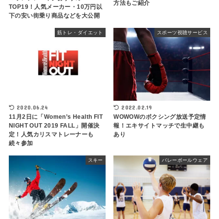
方法もご紹介
TOP19！人気メーカー・10万円以
下の安い街乗り商品などを大公開
筋トレ・ダイエット
スポーツ視聴サービス
2020.06.24
2022.02.19
11月2日に「Women’s Health FIT
WOWOWのボクシング放送予定情
NIGHT OUT 2019 FALL」開催決
報！エキサイトマッチで生中継も
定！人気カリスマトレーナーも
あり
続々参加
スキー
バレーボールウェア