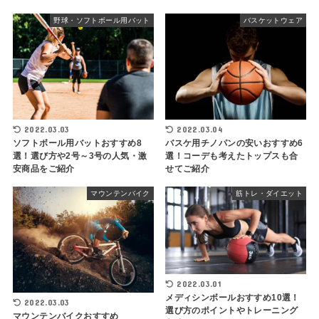
野球・ソフトボール用バット
バスケットウェア
2022.03.03
2022.03.04
ソフトボール用バットおすすめ8
バスケ用チノパンの安いおすすめ6
選！選び方や2号～3号の人気・激
選！コーデも考えたトップスも合
安商品をご紹介
せてご紹介
マウンテンバイク
筋トレ・ダイエット
2022.03.01
メディシンボールおすすめ10選！
2022.03.03
選び方のポイントやトレーニング
マウンテンバイクおすすめ