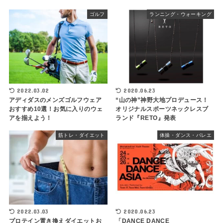
ゴルフ
ランニング・ウォーキング
2022.03.02
2020.06.23
アディダスのメンズゴルフウェア
“山の神”神野大地プロデュース！
おすすめ10選！お気に入りのウェ
オリジナルスポーツネックレスブ
アを揃えよう！
ランド『RETO』発表
筋トレ・ダイエット
体操・ダンス・バレエ
2022.03.03
2020.06.23
プロテイン置き換えダイエットお
「DANCE DANCE