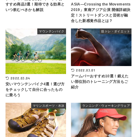
すすめ商品3選！期待できる効果と
ASIA―Crossing the Movements
いつ飲むべきかも解説
2019」東南アジア公演 開催詳細決
定！ストリートダンスと芸術が融
合した新感覚作品とは？
マウンテンバイク
筋トレ・ダイエット
2022.03.01
アームバーおすすめ10選！鍛えた
2022.03.04
い部位別のトレーニング方法もご
安いマウンテンバイク4選！選び方
紹介
をチェックして自分に合ったもの
に乗ろう
マリンスポーツ・水泳
ランニング・ウォーキングウェア