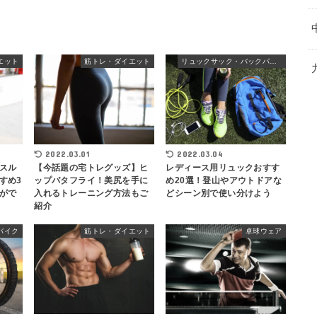
エット
筋トレ・ダイエット
リュックサック・バックパック
2022.03.04
2022.03.01
スル
レディース用リュックおすす
【今話題の宅トレグッズ】ヒ
すめ3
め20選！登山やアウトドアな
ップバタフライ！美尻を手に
がで
どシーン別で使い分けよう
入れるトレーニング方法もご
紹介
バイク
筋トレ・ダイエット
卓球ウェア