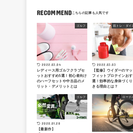
RECOMMEND
ゴルフ
筋トレ・ダイ
2022.03.04
2022.03.03
レディース用ゴルフクラブセ
【監修】ウイダーのマッ
ットおすすめ5選！初心者向け
フィットプロテインおす
のハーフセットや中古品のメ
選！効率的な身体づくり
リット・デメリットとは
きる理由とは？
ゴルフ
ロード
2020.01.28
【最新作】