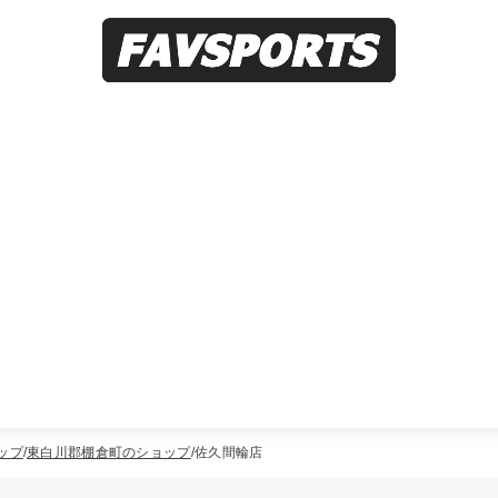
ップ
東白川郡棚倉町のショップ
佐久間輪店