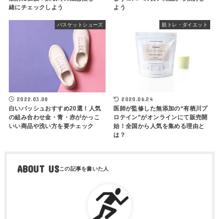
緒にチェックしよう
よう
バスケットシューズ
筋トレ・ダイエット
2022.03.08
2020.06.24
白いバッシュおすすめ20選！人気
医師が監修した無添加の“有栖川プ
の組み合わせ金・青・赤がかっこ
ロテイン”がオンラインにて販売開
いい商品や洗い方を要チェック
始！全国から人気を集める理由と
は？
ABOUT US