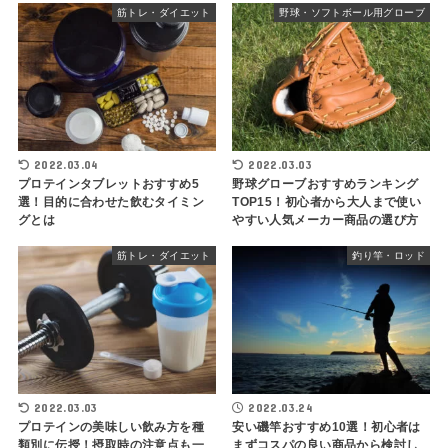
筋トレ・ダイエット
野球・ソフトボール用グローブ
2022.03.04
2022.03.03
プロテインタブレットおすすめ5
野球グローブおすすめランキング
選！目的に合わせた飲むタイミン
TOP15！初心者から大人まで使い
グとは
やすい人気メーカー商品の選び方
筋トレ・ダイエット
釣り竿・ロッド
2022.03.03
2022.03.24
プロテインの美味しい飲み方を種
安い磯竿おすすめ10選！初心者は
類別に伝授！摂取時の注意点も一
まずコスパの良い商品から検討し