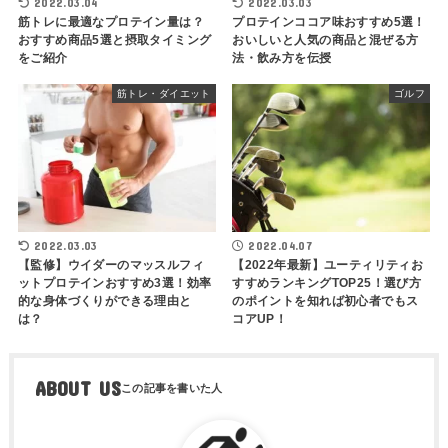
2022.03.04
2022.03.03
筋トレに最適なプロテイン量は？
プロテインココア味おすすめ5選！
おすすめ商品5選と摂取タイミング
おいしいと人気の商品と混ぜる方
をご紹介
法・飲み方を伝授
筋トレ・ダイエット
ゴルフ
2022.03.03
2022.04.07
【監修】ウイダーのマッスルフィ
【2022年最新】ユーティリティお
ットプロテインおすすめ3選！効率
すすめランキングTOP25！選び方
的な身体づくりができる理由と
のポイントを知れば初心者でもス
は？
コアUP！
ABOUT US